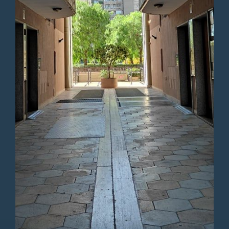
dottore, con grande
competenza e pazienza, mi ha
insegnato a prendermi cura di
me stessa, a rispettarmi e a
vivere con maggiore
consapevolezza. Mi ha aiutata a
comprendere i miei
meccanismi interiori e, grazie a
questo, ho imparato a
riconoscere e fermare nella
quotidianità quegli
atteggiamenti che mi tenevano
bloccata in un loop e non mi
permettevano di andare avanti.
Il suo ascolto autentico, unito
alla capacità di intervenire con