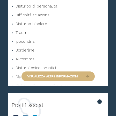
Disturbo di personalità
Difficoltà relazionali
Disturbo bipolare
Trauma
Ipocondria
Borderline
Autostima
Disturbi psicosomatici
Dipendenza affettiva
VISUALIZZA ALTRE INFORMAZIONI
Disturbo Ossessivo Compulsivo
Dolore
Bulimia
Profili social
Malattia cronica