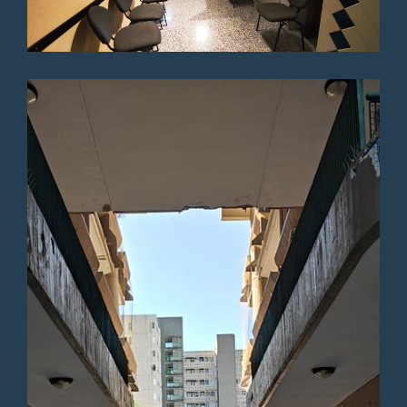
analizzare
Paziente
Dopo tre anni di terapia posso
dire con profonda gratitudine
che il percorso svolto con il
Dott. De Fonte ha
rappresentato una svolta
decisiva nella mia vita. Il