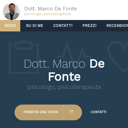
Dott. Marco De Fonte
psicologo, psicoterapeuta
INIZIO
SU DI ME
CONTATTI
PREZZI
RECENSION
Dott. Marco
De
Fonte
psicologo, psicoterapeuta
PRENOTA UNA VISITA
CONTATTI